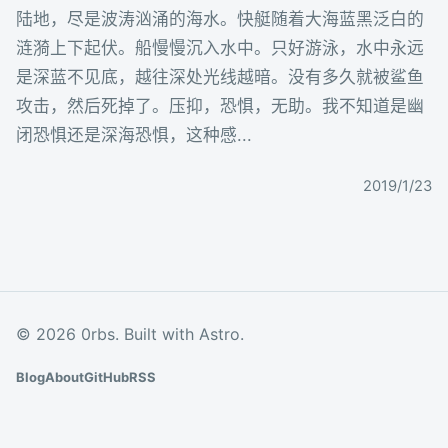
陆地，尽是波涛汹涌的海水。快艇随着大海蓝黑泛白的
涟漪上下起伏。船慢慢沉入水中。只好游泳，水中永远
是深蓝不见底，越往深处光线越暗。没有多久就被鲨鱼
攻击，然后死掉了。压抑，恐惧，无助。我不知道是幽
闭恐惧还是深海恐惧，这种感...
2019/1/23
© 2026 0rbs. Built with Astro.
Blog
About
GitHub
RSS