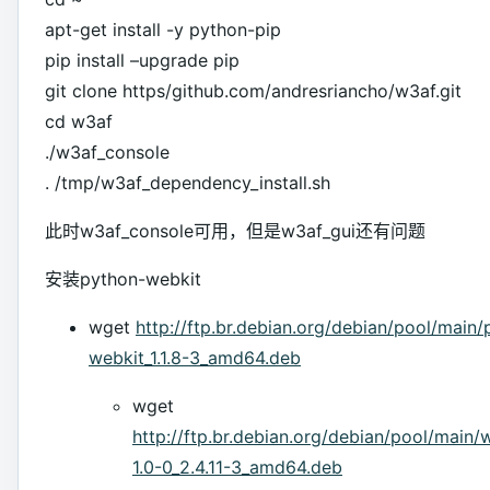
apt-get install -y python-pip
pip install –upgrade pip
git clone https/github.com/andresriancho/w3af.git
cd w3af
./w3af_console
. /tmp/w3af_dependency_install.sh
此时w3af_console可用，但是w3af_gui还有问题
安装python-webkit
wget
http://ftp.br.debian.org/debian/pool/main
webkit_1.1.8-3_amd64.deb
wget
http://ftp.br.debian.org/debian/pool/main/
1.0-0_2.4.11-3_amd64.deb