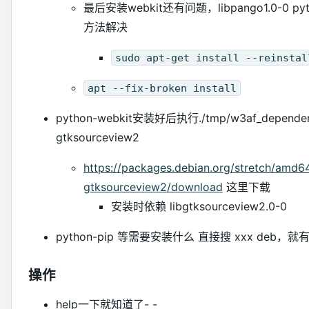
最后安装webkit还有问题，libpango1.0-0 pyth
方法解决
sudo apt-get install --reinstal
apt --fix-broken install
python-webkit安装好后执行./tmp/w3af_dependen
gtksourceview2
https://packages.debian.org/stretch/amd6
gtksourceview2/download
这里下载
安装时依赖 libgtksourceview2.0-0
python-pip 等需要安装什么 直接搜 xxx deb
操作
help一下就知道了- -