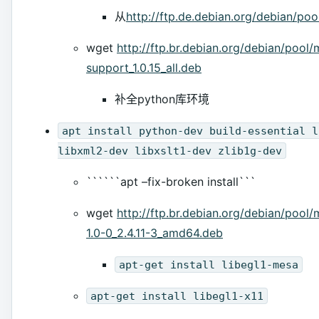
从
http://ftp.de.debian.org/debian/pool
wget
http://ftp.br.debian.org/debian/pool
support_1.0.15_all.deb
补全python库环境
apt install python-dev build-essential l
libxml2-dev libxslt1-dev zlib1g-dev
``````apt –fix-broken install```
wget
http://ftp.br.debian.org/debian/pool
1.0-0_2.4.11-3_amd64.deb
apt-get install libegl1-mesa
apt-get install libegl1-x11