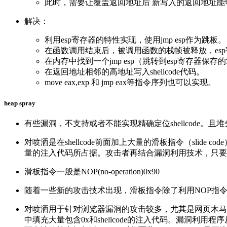
此时，需要让覆盖返回地址后 新写入的返回地址能够自动
解决：
利用esp寄存器的特性实现，使用jmp esp作为跳板。
在函数调用结束后，被调用函数的栈帧被释放，es
在内存中找到一个jmp esp（跳转到esp寄存器
在返回地址相邻的高地址写入shellcode代码。
move eax,exp 和 jmp eax等指令序列也可以实现。
heap spray
有些漏洞，不支持或者不能实现精确定位shellcode。
对喷洒是在shellcode前面加上大量的滑板指令（sl
量的注入代码所占据。攻击者再结合漏洞利用技术，只要使
滑板指令一般是NOP(no-operation)0x90
随着一些新的攻击技术出现，滑板指令除了利用NOP指令填
对喷洒用于针对浏览器漏洞的攻击较多，尤其是网页木马应用较
中填充大量包含0x和shellcode的注入代码。漏洞利用程序