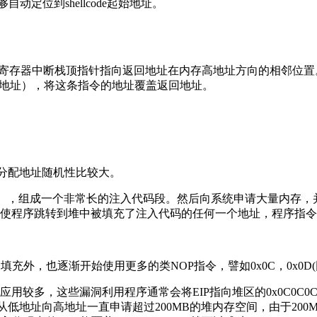
定位到shellcode起始地址。
p寄存器中断栈顶指针指向返回地址在内存高地址方向的相邻位置
保存的地址），将这条指令的地址覆盖返回地址。
且堆分配地址随机性比较大。
ide code），组成一个非常长的注入代码段。然后向系统申请大
程序跳转到堆中被填充了注入代码的任何一个地址，程序指令就会顺
充外，也逐渐开始使用更多的类NOP指令，譬如0x0C，0x0D
多，这些漏洞利用程序通常会将EIP指向堆区的0x0C0C0C0C
从低地址向高地址一直申请超过200MB的堆内存空间，由于200M对应的内