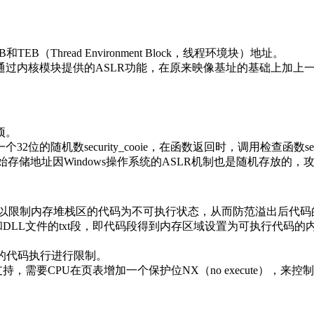
Thread Environment Block，线程环境块）地址。
过内核模块提供的ASLR功能，在原来映像基址的基础上加上
项。
随机数security_cooie，在函数返回时，调用检查函数secur
原始存储地址因Windows操作系统的ASLR机制也是随机存放的，攻击者无
ntion）技术可以限制内存堆栈区的代码为不可执行状态，从而防范溢出后代
码和DLL文件的txt段，即代码段得到内存区域设置为可执行代
域的代码执行进行限制。
U支持，需要CPU在页表增加一个保护位NX（no execute）