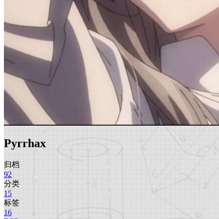
Pyrrhax
归档
92
分类
15
标签
16